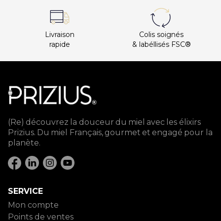
Livraison
Colis soignés
rapide
& labéllisés FSC®
(Re) découvrez la douceur du miel avec les élixirs
Prizius. Du miel Français, gourmet et engagé pour la
planète.
SERVICE
Mon compte
Points de ventes