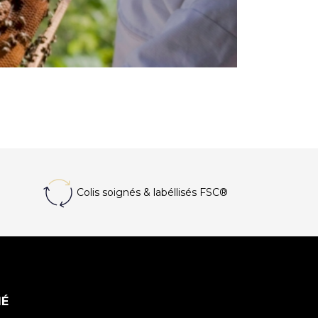
Colis soignés
& labéllisés FSC®
MÉ