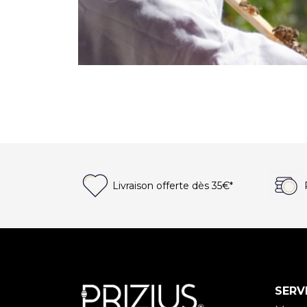
Livraison offerte
dès 35€*
SERV