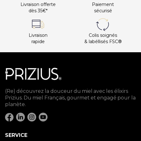
Livraison offerte
Paiement
dès 35€*
sécurisé
Livraison
Colis soignés
rapide
& labéllisés FSC®
(Re) découvrez la douceur du miel avec les élixirs
Prizius. Du miel Français, gourmet et engagé pour la
planète.
SERVICE