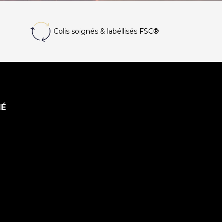
Colis soignés
& labéllisés FSC®
MÉ