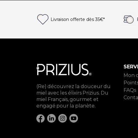
Livraison offerte
dès 35€*
SERV
Mon 
Point
(Re) découvrez la douceur du
FAQs
miel avec les élixirs Prizius. Du
Conta
miel Français, gourmet et
engagé pour la planète.