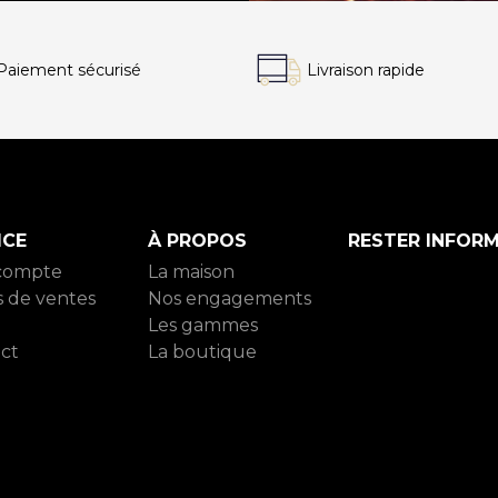
Paiement
sécurisé
Livraison
rapide
ICE
À PROPOS
RESTER INFOR
compte
La maison
s de ventes
Nos engagements
Les gammes
ct
La boutique