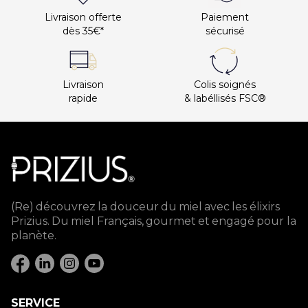
Livraison offerte
Paiement
dès 35€*
sécurisé
Livraison
Colis soignés
rapide
& labéllisés FSC®
(Re) découvrez la douceur du miel avec les élixirs
Prizius. Du miel Français, gourmet et engagé pour la
planète.
SERVICE