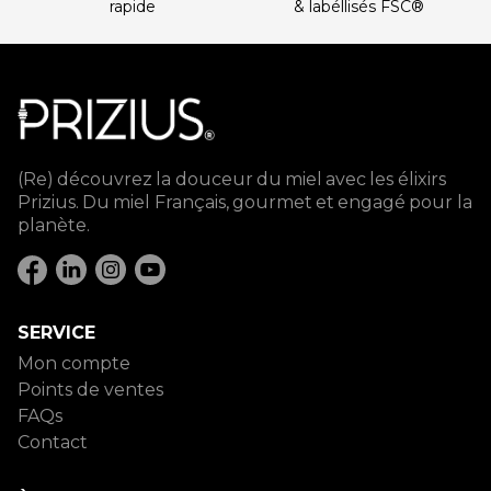
rapide
& labéllisés FSC®
(Re) découvrez la douceur du miel avec les élixirs
Prizius. Du miel Français, gourmet et engagé pour la
planète.
SERVICE
Mon compte
Points de ventes
FAQs
Contact